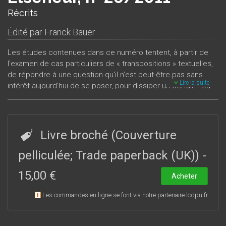
Récrits
Édité par
Franck Bauer
Les études contenues dans ce numéro tentent, à partir de
l'examen de cas particuliers de « transpositions » textuelles,
de répondre à une question qu'il n’est peut-être pas sans
Lire la suite
intérêt aujourd’hui de se poser, pour dissiper un certain flou
terminologique et redéfinir certains enjeux culturels, et que
l’on pourrait formuler ainsi : quand sommes-nous justifiés à
dire, en présence de ce type de transformation, qu’il y a, ou
qu’il n’y a pas « réécriture » ? La double contrainte de la
Livre broché (Couverture
similitude et de la différence rend cette opération
particulièrement délicate à appréhender de façon
pelliculée; Trade paperback (UK))
-
rigoureuse. Une fois en effet que l’on s’est assuré que le
15,00 €
coefficient de ressemblance entre le texte et sa « source »
Acheter
est suffisamment élevé pour que l’identification de celle-ci
Les commandes en ligne se font via notre partenaire lcdpu.fr
comme matrice textuelle ne fasse aucun doute, reste à
établir que le texte d’arrivée offre par rapport au texte de
départ des caractéristiques structurelles (au plan des