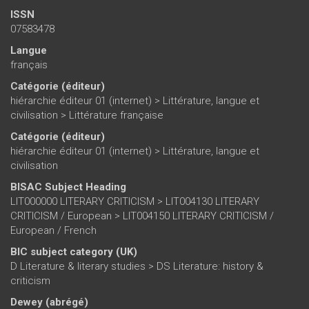
ISSN
07583478
Langue
français
Catégorie (éditeur)
hiérarchie éditeur 01 (internet)
>
Littérature, langue et
civilisation
>
Littérature française
Catégorie (éditeur)
hiérarchie éditeur 01 (internet)
>
Littérature, langue et
civilisation
BISAC Subject Heading
LIT000000 LITERARY CRITICISM > LIT004130 LITERARY
CRITICISM / European > LIT004150 LITERARY CRITICISM /
European / French
BIC subject category (UK)
D Literature & literary studies > DS Literature: history &
criticism
Dewey (abrégé)