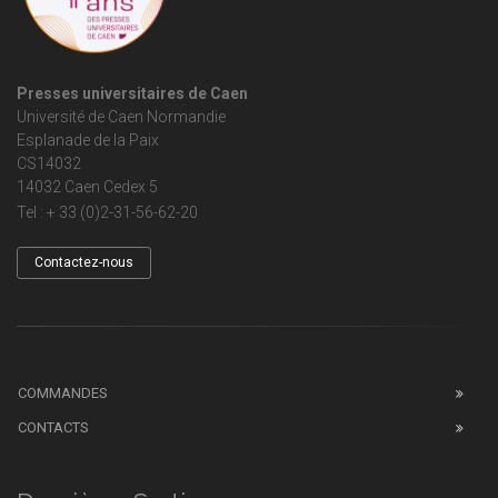
Presses universitaires de Caen
Université de Caen Normandie
Esplanade de la Paix
CS14032
14032 Caen Cedex 5
Tel : + 33 (0)2-31-56-62-20
Contactez-nous
COMMANDES
CONTACTS