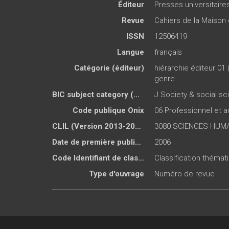
Éditeur
Presses universitair
Revue
Cahiers de la Maiso
ISSN
12506419
Langue
français
Catégorie (éditeur)
hiérarchie éditeur 01 
genre
BIC subject category (UK)
J Society & social s
Code publique Onix
06 Professionnel et
CLIL (Version 2013-2019 )
3080 SCIENCES HUMA
Date de première publication du titre
2006
Code Identifiant de classement sujet
Classification théma
Type d'ouvrage
Numéro de revue