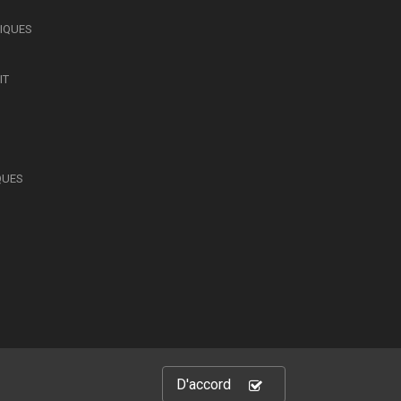
SIQUES
IT
QUES
D'accord
hts Reserved