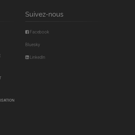
Suivez-nous
Facebook
Bluesky
E
LinkedIn
T
LISATION