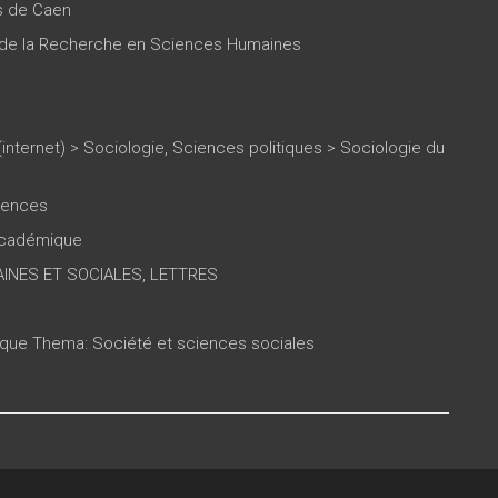
es de Caen
n de la Recherche en Sciences Humaines
(internet)
>
Sociologie, Sciences politiques
>
Sociologie du
ciences
 académique
INES ET SOCIALES, LETTRES
tique Thema: Société et sciences sociales