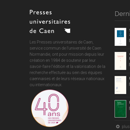
Derni
Les Presses universitaires de Caen,
service commun de
l'université de Caen
Normandie
, ont pour mission depuis leur
création en 1984 de soutenir par leur
savoir-faire l'édition et la valorisation de la
recherche effectuée au sein des équipes
caennaises et de leurs réseaux nationaux
ou internationaux.
plus 