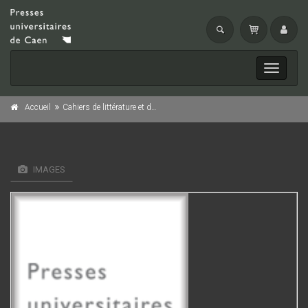
Toggle
navigati
Accueil
Cahiers de littérature et de civilisations romanes, n° 3/1995
IMAGES