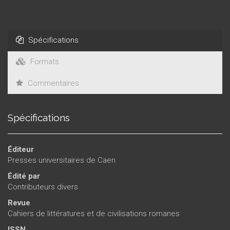
Savinio hante l’identité italienne que l’écrivain a voulu se
constituer (Marie-José Tramuta).Rejetées comme aliud ou
bien accueillies comme des alter ego, ces figures de l’Autre
permettent de découvrir la vérité – réelle, symbolique ou
Spécifications
imaginaire – du Moi.
Formats
Commentaires
Spécifications
Éditeur
Presses universitaires de Caen
Édité par
Contributeurs divers
Revue
Cahiers de littératures et de civilisations romanes
ISSN