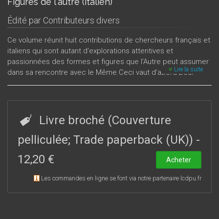
Figures de l'autre (italien)
Édité par
Contributeurs divers
Ce volume réunit huit contributions de chercheurs français et
italiens qui sont autant d'explorations attentives et
passionnées des formes et figures que l’Autre peut assumer
Lire la suite
dans sa rencontre avec le Même.Ceci vaut d’abord pour
toute forme de communication : statut du « tiers » dans la
relation linguistique entre le je et le tu (Piero Ricci), théorie du
langage chez Leon Battista Alberti (Philippe Guérin),
modalités de l’énonciation littéraire (Gianni Celati). Ensuite
Livre broché (Couverture
l’histoire nous ramène vers l’espace négatif de l’Altérité :
représentation des troupes espagnoles de Charles V à
pelliculée; Trade paperback (UK))
-
Bologne (Juan Carlos d’Amico), image dérisoire des
12,20 €
Américains vainqueurs et non pas libérateurs dans La Pelle
Acheter
de Malaparte (Mariella Colin). Les trois derniers articles
Les commandes en ligne se font via notre partenaire lcdpu.fr
portent sur des auteurs et des textes littéraires : les
personnages féminins structurent aussi bien les romans de
Pavese (Sandra Bindel) que la poésie de Montale (Francesco
De Rosa), tandis que la question des origines grecques de