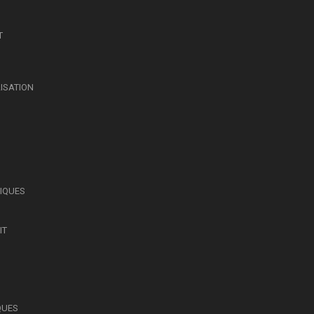
T
LISATION
SIQUES
IT
QUES