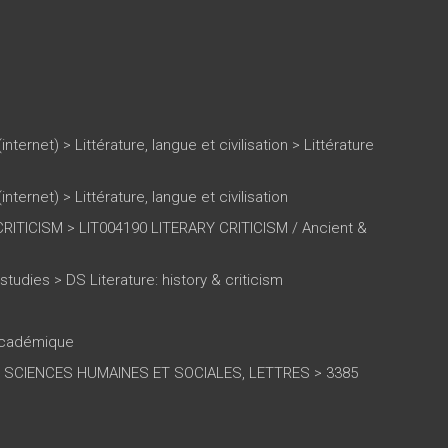
(internet)
>
Littérature, langue et civilisation
>
Littérature
(internet)
>
Littérature, langue et civilisation
RITICISM > LIT004190 LITERARY CRITICISM / Ancient &
 studies > DS Literature: history & criticism
 académique
0 SCIENCES HUMAINES ET SOCIALES, LETTRES > 3385