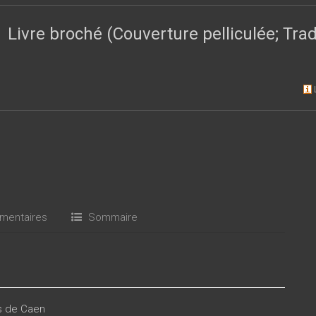
Livre broché (Couverture pelliculée; Tr
entaires
Sommaire
es de Caen