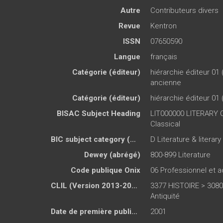
Autre
Contributeurs divers
Revue
Kentron
ISSN
07650590
Langue
français
Catégorie (éditeur)
hiérarchie éditeur 01 
ancienne
Catégorie (éditeur)
hiérarchie éditeur 01 
BISAC Subject Heading
LIT000000 LITERARY C
Classical
BIC subject category (UK)
D Literature & literary
Dewey (abrégé)
800-899 Literature
Code publique Onix
06 Professionnel et
CLIL (Version 2013-2019 )
3377 HISTOIRE > 308
Antiquité
Date de première publication du titre
2001