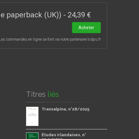
ade paperback (UK))
-
24,39 €
Acheter
Les commandes en ligne se font via notre partenaire lcdpu.fr
Titres
liés
Transalpina, n°28/2025
Études irlandaises, n°