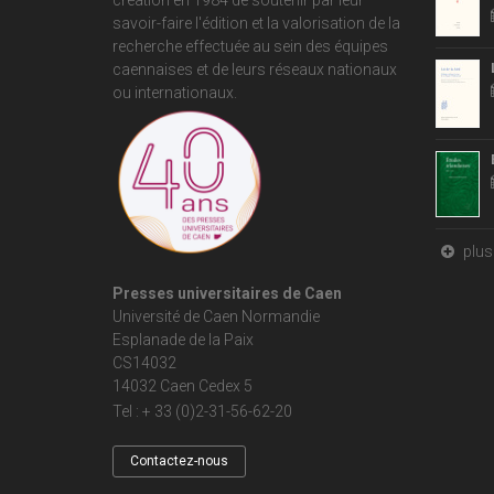
création en 1984 de soutenir par leur
savoir-faire l'édition et la valorisation de la
recherche effectuée au sein des équipes
caennaises et de leurs réseaux nationaux
ou internationaux.
plus 
Presses universitaires de Caen
Université de Caen Normandie
Esplanade de la Paix
CS14032
14032 Caen Cedex 5
Tel : + 33 (0)2-31-56-62-20
Contactez-nous