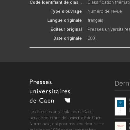
Code Identifiant de classement sujet
Classification thémat
Type d'ouvrage
Numéro de revue
Langue originale
français
Editeur original
Presses universitair
Date originale
2001
Derni
Les Presses universitaires de Caen,
service commun de
l'université de Caen
Normandie
, ont pour mission depuis leur