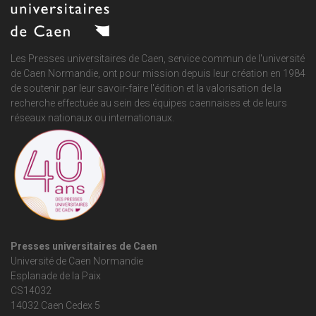
Les Presses universitaires de Caen, service commun de
l'université
de Caen Normandie
, ont pour mission depuis leur création en 1984
de soutenir par leur savoir-faire l'édition et la valorisation de la
recherche effectuée au sein des équipes caennaises et de leurs
réseaux nationaux ou internationaux.
Presses universitaires de Caen
Université de Caen Normandie
Esplanade de la Paix
CS14032
14032 Caen Cedex 5