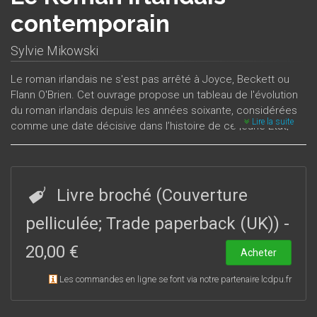
contemporain
Sylvie Mikowski
Le roman irlandais ne s'est pas arrêté à Joyce, Beckett ou
Flann O'Brien. Cet ouvrage propose un tableau de l'évolution
du roman irlandais depuis les années soixante, considérées
Lire la suite
comme une date décisive dans l’histoire de ce jeune État,
devenu indépendant en 1922, et une République en 1949. En
effet, cette époque charnière voit les écrivains, et les
romanciers en particulier, d’une part régler des comptes
avec l’héritage des Pères fondateurs, à savoir le nationalisme
Livre broché (Couverture
puritain, conservateur et anti-intellectuel de « l’ère de Valera »,
tout en exprimant d’autre part des interrogations et des
pelliculée; Trade paperback (UK))
-
inquiétudes profondes concernant la modernisation,
20,00 €
l’internationalisation et la standardisation de la culture
Acheter
irlandaise. John McGahern, Edna O’Brien, Patrick McCabe ou
Les commandes en ligne se font via notre partenaire lcdpu.fr
Dermot Bolger comptent parmi les meilleurs chroniqueurs de
ces évolutions. Cependant une nouvelle génération de
romanciers s’est montrée capable de surmonter ce conflit,