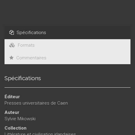
tels John Banville, Michael Collins, Joseph O’Connor ou Colum
McCann, donnant la preuve de l’extrême vitalité d’une culture
qui offre encore aujourd’hui à la littérature en langue anglaise
des exemples enthousiasmants de créativité et d’inventivité.
Spécifications
Formats
Commentaires
Spécifications
Éditeur
Presses universitaires de Caen
Auteur
Sylvie Mikowski
Collection
Littérature et civilisation irlandaises