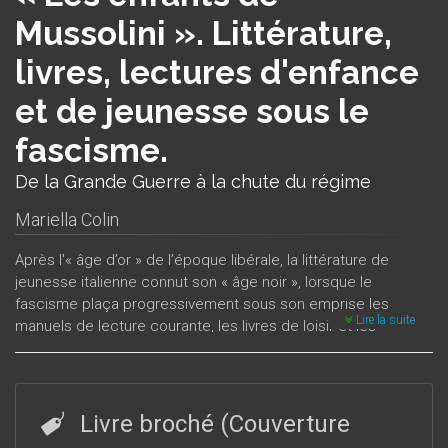
Mussolini ». Littérature,
livres, lectures d'enfance
et de jeunesse sous le
fascisme.
De la Grande Guerre à la chute du régime
Mariella Colin
Après l'« âge d’or » de l’époque libérale, la littérature de
jeunesse italienne connut son « âge noir », lorsque le
fascisme plaça progressivement sous son emprise les
Lire la suite
manuels de lecture courante, les livres de loisir et les
journaux illustrés, afin de modeler l’esprit de l’« Italien
nouveau » et de s’approprier l’imaginaire des enfants. Leurs
lectures furent suivies avec la plus grande attention par les
pédagogues en chemise noire, afin qu’elles diffusent
Livre broché (Couverture
l’idéologie fasciste et qu’elles affermissent l’hégémonie du