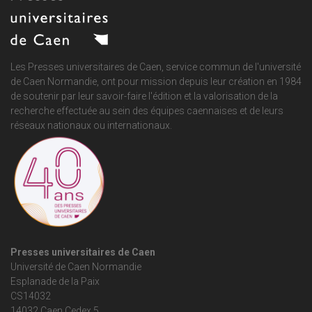
Les Presses universitaires de Caen, service commun de
l'université
de Caen Normandie
, ont pour mission depuis leur création en 1984
de soutenir par leur savoir-faire l'édition et la valorisation de la
recherche effectuée au sein des équipes caennaises et de leurs
réseaux nationaux ou internationaux.
Presses universitaires de Caen
Université de Caen Normandie
Esplanade de la Paix
CS14032
14032 Caen Cedex 5