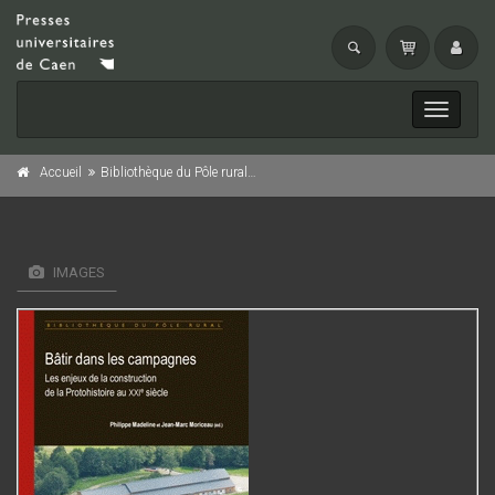
Toggle
navigati
Accueil
Bibliothèque du Pôle rural n° 1 : Bâtir dans les campagnes.
IMAGES