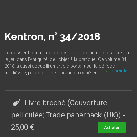
Kentron, n° 34/2018
Le dossier thématique proposé dans ce numéro est axé sur
le jeu dans l'Antiquité, de l'objet à la pratique. Ce volume 34,
2018, a aussi accueilli un article portant sur la période
Lire la suite
médiévale, parce qu'il se trouvait en cohérence avec les
autres contributions, centrées sur l'Antiquité. Le thème de ce
dossier renvoie à l’étude de la culture matérielle, qui connaît
un regain d’intérêt récent en même temps qu’un
renouvellement de sa définition.
Livre broché (Couverture
pelliculée; Trade paperback (UK))
-
25,00 €
Acheter