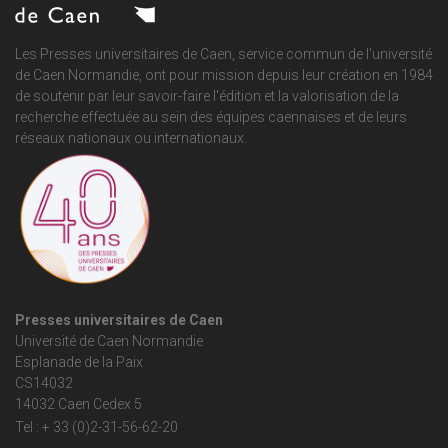
Les Presses universitaires de Caen, service commun de
l'université
de Caen Normandie
, ont pour mission depuis leur création en 1984
de soutenir par leur savoir-faire l'édition et la valorisation de la
recherche effectuée au sein des équipes caennaises et de leurs
réseaux nationaux ou internationaux.
Presses universitaires de Caen
Université de Caen Normandie
Esplanade de la Paix
CS14032
14032 Caen Cedex 5
Tel : + 33 (0)2-31-56-62-20