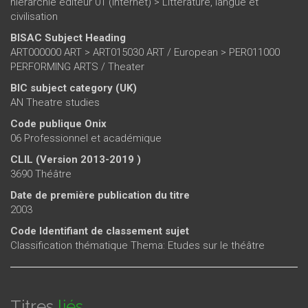
hiérarchie éditeur 01 (internet)
>
Littérature, langue et
civilisation
BISAC Subject Heading
ART000000 ART > ART015030 ART / European > PER011000
PERFORMING ARTS / Theater
BIC subject category (UK)
AN Theatre studies
Code publique Onix
06 Professionnel et académique
CLIL (Version 2013-2019 )
3690 Théâtre
Date de première publication du titre
2003
Code Identifiant de classement sujet
Classification thématique Thema: Etudes sur le théâtre
Titres
liés