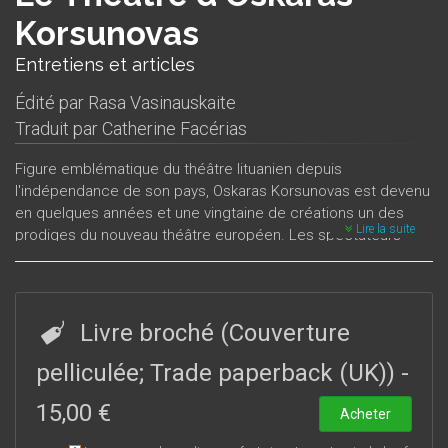
Korsunovas
Entretiens et articles
Édité par
Rasa Vasinauskaite
Traduit par
Catherine Facérias
Figure emblématique du théâtre lituanien depuis
l'indépendance de son pays, Oskaras Korsunovas est devenu
en quelques années et une vingtaine de créations un des
Lire la suite
prodiges du nouveau théâtre européen. Les spectateurs
français ont découvert son œuvre depuis plusieurs années à
travers
Le Songe d’une nuit d’été
,
Visage de feu
... À l’occasion
du festival
Les Boréales 2003
, où Oskaras Korsunovas
présenta
Solitude à deux
, sa dernière mise en scène, il
Livre broché (Couverture
semblait opportun de publier ce recueil qui réunit articles et
entretiens qui lui sont consacrés.
pelliculée; Trade paperback (UK))
-
15,00 €
Acheter