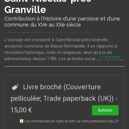
Granville
Contribution à l'histoire d'une paroisse et d'une
commune du XVe au XXe siècle
L'ouvrage est consacré à Saint-Nicolas-près-Granville,
ancienne commune de Basse-Normandie. Il se rapporte à
l'évolution historique, civile et religieuse, ainsi qu'à la vie
Lire la suite
administrative depuis 1789. Les activités sociales, maritimes,
et économiques sont mise en valeur, ainsi que l'impact des
guerres sur la population. L'inventaire des monuments,
immeubles remarquables et lieux-dits, nous permet
d'apprécier la qualité et la diversité du patrimoine qui fait
Livre broché (Couverture
l'originalité et la richesse de cette ancienne commune,
devenue quartier de Granville depuis 1962.Ouvrage publié
pelliculée; Trade paperback (UK))
-
sous la dirction de Michel Bée et Jean Laspougeas, avant-
15,00 €
propos de Michel Bée.
Acheter
Les commandes en ligne se font via notre partenaire lcdpu.fr