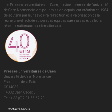
Les Presses universitaires de Caen, service commun de
l'université
de Caen Normandie
, ont pour mission depuis leur création en 1984
de soutenir par leur savoir-faire l'édition et la valorisation de la
recherche effectuée au sein des équipes caennaises et de leurs
réseaux nationaux ou internationaux.
Presses universitaires de Caen
Université de Caen Normandie
Esplanade de la Paix
CS14032
14032 Caen Cedex 5
Tel : + 33 (0)2-31-56-62-20
Contactez-nous