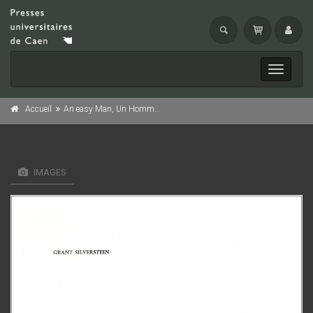
Toggle
navigati
Accueil
An easy Man, Un Homme tranquille
IMAGES