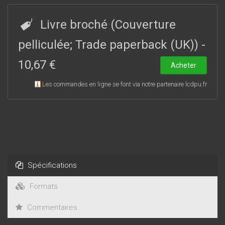
grotesques ou pathétiques, sinistres ou nostalgiques, voire
cosmiques. L’écriture expérimentale de Kirsten Hammann
Livre broché (Couverture
transforme une histoire d’amour en un inoubliable
kaléidoscope en perpétuel mouvement.
pelliculée; Trade paperback (UK))
-
10,67 €
Acheter
Les commandes en ligne se font via notre partenaire lcdpu.fr
Spécifications
Formats
Commentaires