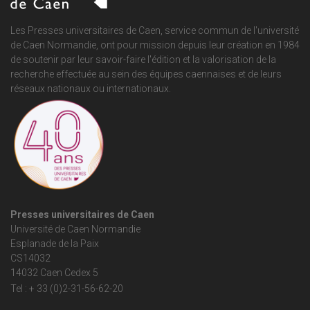
Les Presses universitaires de Caen, service commun de
l'université
de Caen Normandie
, ont pour mission depuis leur création en 1984
de soutenir par leur savoir-faire l'édition et la valorisation de la
recherche effectuée au sein des équipes caennaises et de leurs
réseaux nationaux ou internationaux.
Presses universitaires de Caen
Université de Caen Normandie
Esplanade de la Paix
CS14032
14032 Caen Cedex 5
Tel : + 33 (0)2-31-56-62-20