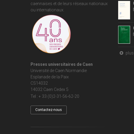
caennaises et de leurs réseaux nationaux
ou internationaux.
plus 
Presses universitaires de Caen
Université de Caen Normandie
Esplanade de la Paix
CS14032
14032 Caen Cedex 5
Tel : + 33 (0)2-31-56-62-20
Contactez-nous