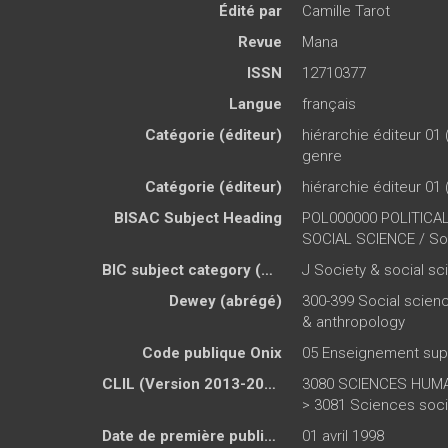
Édité par
Camille Tarot
Revue
Mana
ISSN
12710377
Langue
français
Catégorie (éditeur)
hiérarchie éditeur 01 
genre
Catégorie (éditeur)
hiérarchie éditeur 01 
BISAC Subject Heading
POL000000 POLITICA
SOCIAL SCIENCE / So
BIC subject category (UK)
J Society & social s
Dewey (abrégé)
300-399 Social scienc
& anthropology
Code publique Onix
05 Enseignement sup
CLIL (Version 2013-2019 )
3080 SCIENCES HUMA
> 3081 Sciences soci
Date de première publication du titre
01 avril 1998