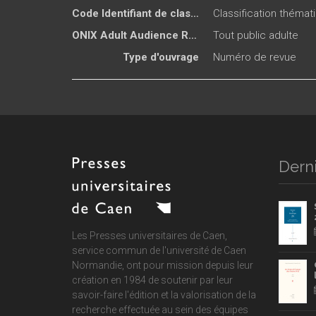
Code Identifiant de classement sujet
Classification théma
ONIX Adult Audience Rating
Tout public adulte
Type d'ouvrage
Numéro de revue
Derni
Les Presses universitaires de Caen,
service commun de
l'université de Caen
Normandie
, ont pour mission depuis leur
création en 1984 de soutenir par leur
savoir-faire l'édition et la valorisation de la
recherche effectuée au sein des équipes