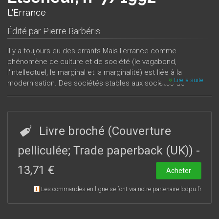
L'Errance
Édité par
Pierre Barbéris
Il y a toujours eu des errants.Mais l'errance comme
phénomène de culture et de société (le vagabond,
l'intellectuel, le marginal et la marginalité) est liée à la
Lire la suite
modernisation. Des sociétés stables aux sociétés de
l’échange et du mouvement, ce qui portait la vie porte la mort
et la perte du sens. Il n’y a plus de dieux puisqu’il n’y a plus de
foyer. Mais l’errance produit presque aussitôt cet inattendu :
le texte cryptique et le message codé, visant un nouvel
Livre broché (Couverture
universel et définissant une autre utopie. L’errance refuse les
fétiches et la consommation mais elle ouvre aussi sur du
pelliculée; Trade paperback (UK))
-
nouveau qui ne soit pas marchand. Mais tout dépend,
13,71 €
largement, du lecteur : de l’errance du sens au sens de
Acheter
l’errance.Ce numéro fait le point sur ce qui se présente
Les commandes en ligne se font via notre partenaire lcdpu.fr
comme une dimension essentielle de la modernité.