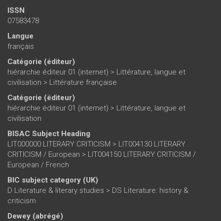
ISSN
07583478
Langue
français
Catégorie (éditeur)
hiérarchie éditeur 01 (internet)
>
Littérature, langue et
civilisation
>
Littérature française
Catégorie (éditeur)
hiérarchie éditeur 01 (internet)
>
Littérature, langue et
civilisation
BISAC Subject Heading
LIT000000 LITERARY CRITICISM > LIT004130 LITERARY
CRITICISM / European > LIT004150 LITERARY CRITICISM /
European / French
BIC subject category (UK)
D Literature & literary studies > DS Literature: history &
criticism
Dewey (abrégé)