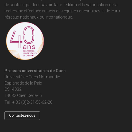
de soutenir par leur savoir-faire l'édition et la valorisation de la
recherche effectuée au sein des équipes caennaises et de leurs
réseaux nationaux ou internationaux.
Presses universitaires de Caen
Université de Caen Normandie
Esplanade de la Paix
CS14032
14032 Caen Cedex 5
Tel : + 33 (0)2-31-56-62-20
Contactez-nous