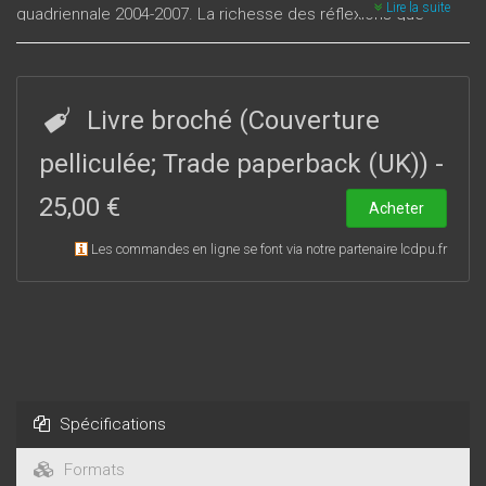
Lire la suite
quadriennale 2004-2007. La richesse des réflexions que
suscite ce thème est inscrite d'emblée dans le problème
préliminaire de l’identification du mot grec Hybris et du
français « Démesure ».
Livre broché (Couverture
pelliculée; Trade paperback (UK))
-
25,00 €
Acheter
Les commandes en ligne se font via notre partenaire lcdpu.fr
Spécifications
Formats