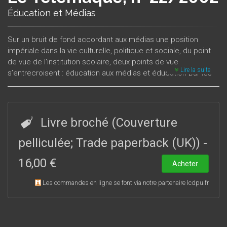
Éducation et Médias
Sur un bruit de fond accordant aux médias une position
impériale dans la vie culturelle, politique et sociale, du point
de vue de l'institution scolaire, deux points de vue
Lire la suite
s’entrecroisent : éducation aux médias et éducation par les
médias. Le dossier rappelle les orientations ministérielles
dans ce domaine, mais veut surtout analyser en quoi
consistent et quelle est la portée (l’efficacité) des nouvelles
technologies, s’interroge sur la notion même de « nouveauté
Livre broché (Couverture
», et, sans ignorer les cédéroms et les merveilles
informatiques, s’arrête peut-être davantage sur la place
pelliculée; Trade paperback (UK))
-
occupée par la télévision dans cette déjà longue histoire.
16,00 €
Acheter
Les commandes en ligne se font via notre partenaire lcdpu.fr