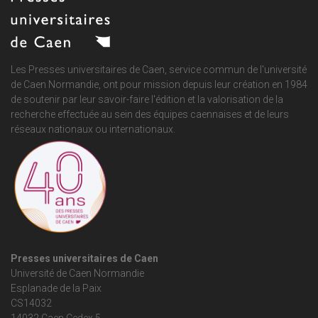
Les Presses universitaires de Caen, service commun de
l'université
de Caen Normandie
, ont pour mission depuis leur création en 1984
de soutenir par leur savoir-faire l'édition et la valorisation de la
recherche effectuée au sein des équipes caennaises et de leurs
réseaux nationaux ou internationaux.
Presses universitaires de Caen
Université de Caen Normandie
Esplanade de la Paix
CS14032
14032 Caen Cedex 5