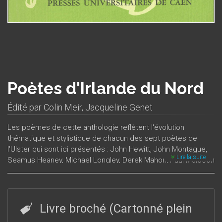
Poètes d'Irlande du Nord
Édité par
Colin Meir
,
Jacqueline Genet
Les poèmes de cette anthologie reflètent l'évolution
thématique et stylistique de chacun des sept poètes de
l'Ulster qui sont ici présentés : John Hewitt, John Montague,
Lire la suite
Seamus Heaney, Michael Longley, Derek Mahon, Paul Muldoon
et Medbh McGuckian. Ils ne constituent pas une école ou un
mouvement, même si les ressemblances entre eux sont
évidentes. Mais ils sont tous, sur un mode différent, les
chroniqueurs de l’histoire de leur pays et de ses divisions
Livre broché (Cartonné plein
sanglantes. Trois sont d’origine protestante, quatre d’origine