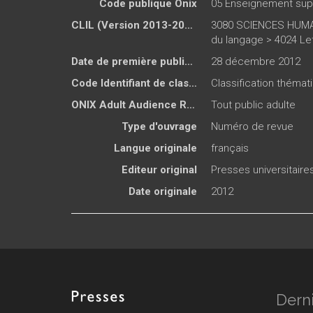
Code publique Onix
05 Enseignement sup
CLIL (Version 2013-2019 )
3080 SCIENCES HUMAI
du langage > 4024 Let
Date de première publication du titre
28 décembre 2012
Code Identifiant de classement sujet
Classification thémati
ONIX Adult Audience Rating
Tout public adulte
Type d'ouvrage
Numéro de revue
Langue originale
français
Editeur original
Presses universitair
Date originale
2012
Derni