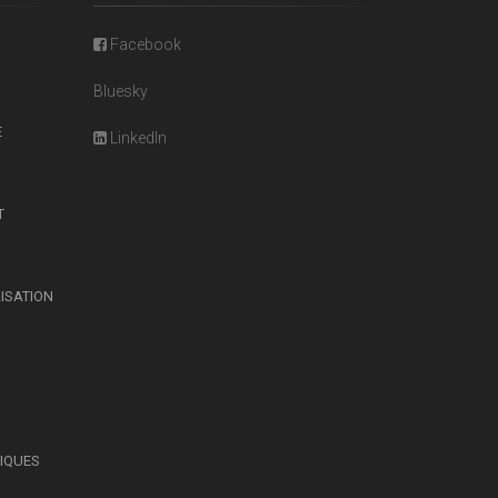
Facebook
Bluesky
E
LinkedIn
T
LISATION
SIQUES