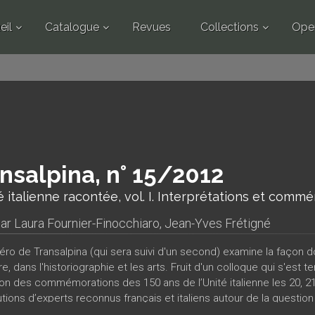
eil
Catalogue
Revues
Collections
Ope
nsalpina, n° 15/2012
é italienne racontée, vol. I. Interprétations et comm
par
Laura Fournier-Finocchiaro
,
Jean-Yves Frétigné
ro de Transalpina (qui sera suivi d'un second) examine la façon d
ure, dans l'historiographie et les arts. Fruit d'un colloque qui s'es
ion des commémorations des 150 ans de l’Unité italienne les 20, 2
tions d’experts reconnus français et italiens autour de la question 
étation, en assumant clairement la nécessité de défendre le Risor