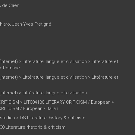
es de Caen
hiaro
,
Jean-Yves Frétigné
(internet)
>
Littérature, langue et civilisation
>
Littérature et
>
Romane
(internet)
>
Littérature, langue et civilisation
>
Littérature et
(internet)
>
Littérature, langue et civilisation
RITICISM > LIT004130 LITERARY CRITICISM / European >
ITICISM / European / Italian
 studies > DS Literature: history & criticism
00 Literature rhetoric & criticism