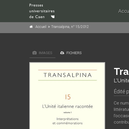
Accu
Accueil
Transalpina, n° 15/2012
IMAGES
FICHIERS
Tra
L'Unit
Édité 
Ce numé
littérat
l’occas
contribu
interpr