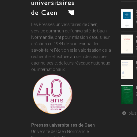
Les Presses universitaires de Caen,
service commun de
l'université de Caen
Normandie
, ont pour mission depuis leur
création en 1984 de soutenir par leur
savoir-faire l'édition et la valorisation de la
recherche effectuée au sein des équipes
caennaises et de leurs réseaux nationaux
ou internationaux.
plus 
Presses universitaires de Caen
Université de Caen Normandie