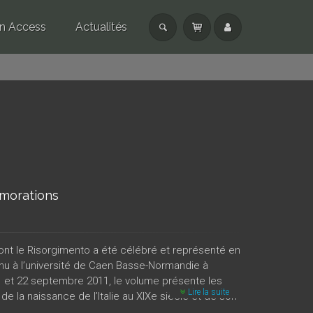
n Access
Actualités
émorations
ont le Risorgimento a été célébré et représenté en
t tenu à l’université de Caen Basse-Normandie à
1 et 22 septembre 2011, le volume présente les
Lire la suite
de la naissance de l’Italie au XIXe siècle et de son
gimento. À l’image des deux organisateurs, une