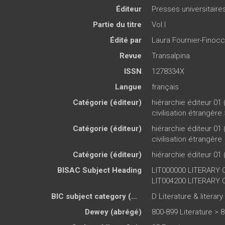
Éditeur
Presses universitair
Partie du titre
Vol.I
Édité par
Laura Fournier-Finocc
Revue
Transalpina
ISSN
1278334X
Langue
français
Catégorie (éditeur)
hiérarchie éditeur 01 
civilisation étrangère
Catégorie (éditeur)
hiérarchie éditeur 01 
civilisation étrangère
Catégorie (éditeur)
hiérarchie éditeur 01 
BISAC Subject Heading
LIT000000 LITERARY C
LIT004200 LITERARY CR
BIC subject category (UK)
D Literature & literary
Dewey (abrégé)
800-899 Literature > 8