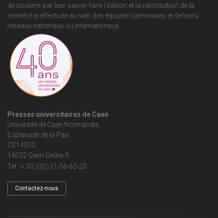
de soutenir par leur savoir-faire l'édition et la valorisation de la
recherche effectuée au sein des équipes caennaises et de leurs
réseaux nationaux ou internationaux.
Presses universitaires de Caen
Université de Caen Normandie
Esplanade de la Paix
CS14032
14032 Caen Cedex 5
Tel : + 33 (0)2-31-56-62-20
Contactez-nous