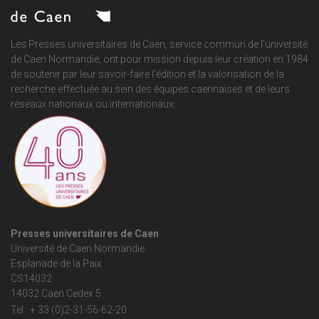
Les Presses universitaires de Caen, service commun de
l'université
de Caen Normandie
, ont pour mission depuis leur création en 1984
de soutenir par leur savoir-faire l'édition et la valorisation de la
recherche effectuée au sein des équipes caennaises et de leurs
réseaux nationaux ou internationaux.
Presses universitaires de Caen
Université de Caen Normandie
Esplanade de la Paix
CS14032
14032 Caen Cedex 5
Tel : + 33 (0)2-31-56-62-20