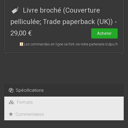
Dans cette démarche, la collaboration avec des spécialistes
du CHU de Caen a été essentielle.
Livre broché (Couverture
pelliculée; Trade paperback (UK))
-
29,00 €
Acheter
Les commandes en ligne se font via notre partenaire lcdpu.fr
Spécifications
Formats
Commentaires