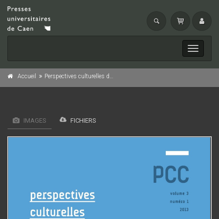
Toggle
navigati
Accueil
Perspectives culturelles de la consommation, n° 3/2013
IMAGES
FICHIERS