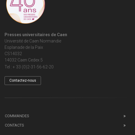
Presses universitaires de Caen
Université de Caen Normandie
Esplanade de la Paix
CS14032
14032 Caen Cedex 5
Tel : + 33 (0)2-31-56-62-20
Contactez-nous
COMMANDES
CONTACTS