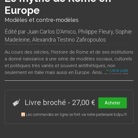
Europe
Modèles et contre-modèles
Édité par
Juan Carlos D'Amico
,
Philippe Fleury
,
Sophie
Madeleine
,
Alexandra Testino Zafiropoulos
Au cours des siècles, l'histoire de Rome et de ses institutions
a donné naissance à une série de modèles sociaux, culturels
et politiques très variés et souvent antithétiques, non
Lire la suite
seulement en Italie mais aussi en Europe. Ainsi, le mythe de
Rome a traversé le temps, entre approbations enthousiastes
et négations radicales, entre réhabilitations inattendues et
chutes brutales, toujours prêt à fournir des modèles pour
d’éventuelles révolutions ou pour de nouvelles formes
Livre broché
-
27,00 €
Acheter
d’empire. Les communications présentes dans ce volume
visent à dégager, dans un certain nombre de pays
Les commandes en ligne se font via notre partenaire lcdpu.fr
européens, les représentations littéraires, iconographiques,
architecturales ou urbanistiques de la Ville éternelle, de
l’époque classique à nos jours, afin d’en étudier les différents