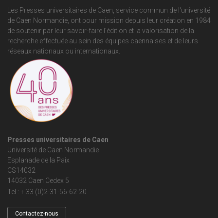
Les Presses universitaires de Caen, service commun de
l'université
de Caen Normandie
, ont pour mission depuis leur création en 1984
de soutenir par leur savoir-faire l'édition et la valorisation de la
recherche effectuée au sein des équipes caennaises et de leurs
réseaux nationaux ou internationaux.
Presses universitaires de Caen
Université de Caen Normandie
Esplanade de la Paix
CS14032
14032 Caen Cedex 5
Tel : + 33 (0)2-31-56-62-20
Contactez-nous