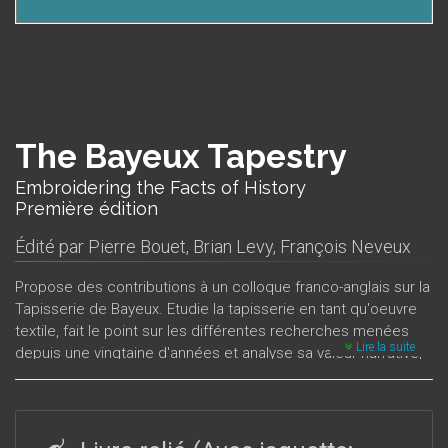
The Bayeux Tapestry
Embroidering the Facts of History
Première édition
Édité par
Pierre Bouet
,
Brian Levy
,
François Neveux
Propose des contributions à un colloque franco-anglais sur la
Tapisserie de Bayeux. Etudie la tapisserie en tant qu'oeuvre
textile, fait le point sur les différentes recherches menées
Lire la suite
depuis une vingtaine d'années et analyse sa valeur narrative,
ou de document renseignant sur des événements
historiques, des détails sur la vie quotidienne, l'art de la
guerre, etc.