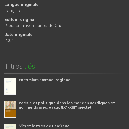
Langue originale
français
Editeur original
Presses universitaires de Caen
Date originale
2004
Titres
liés
Encomium Emmae Reginae
Poésie et politique dans les mondes nordiques et
e
e
normands médiévaux (IX
-XIII
siècle)
Vita
et lettres de Lanfranc