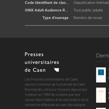
Code Identifiant de classement sujet
Classification thémat
ONIX Adult Audience Rating
Tout public adulte
Type d'ouvrage
Numéro de revue
Derni
Les Presses universitaires de Caen,
service commun de
l'université de Caen
Normandie
, ont pour mission depuis leur
création en 1984 de soutenir par leur
savoir-faire l'édition et la valorisation de la
recherche effectuée au sein des équipes