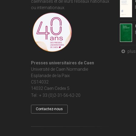
caennaises et de leurs réseaux nationaux
ou internationaux.
plus 
Presses universitaires de Caen
Université de Caen Normandie
Esplanade de la Paix
CS14032
14032 Caen Cedex 5
Tel : + 33 (0)2-31-56-62-20
Contactez-nous