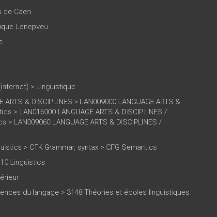
es de Caen
ique Lenepveu
e
(internet)
>
Linguistique
 ARTS & DISCIPLINES > LAN009000 LANGUAGE ARTS &
istics > LAN016000 LANGUAGE ARTS & DISCIPLINES /
tics > LAN009060 LANGUAGE ARTS & DISCIPLINES /
uistics > CFK Grammar, syntax > CFG Semantics
10 Linguistics
érieur
iences du langage > 3148 Théories et écoles linguistiques