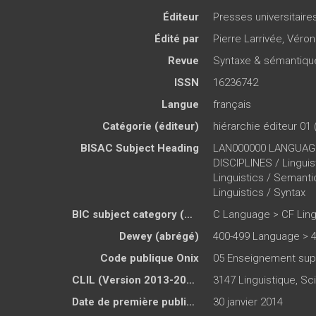
Éditeur
Presses universitair
Édité par
Pierre Larrivée
,
Véron
Revue
Syntaxe & sémantiqu
ISSN
16236742
Langue
français
Catégorie (éditeur)
hiérarchie éditeur 01 
BISAC Subject Heading
LAN000000 LANGUAGE
DISCIPLINES / Lingu
Linguistics / Seman
Linguistics / Syntax
BIC subject category (UK)
C Language > CF Ling
Dewey (abrégé)
400-499 Language > 4
Code publique Onix
05 Enseignement sup
CLIL (Version 2013-2019 )
3147 Linguistique, Sc
Date de première publication du titre
30 janvier 2014