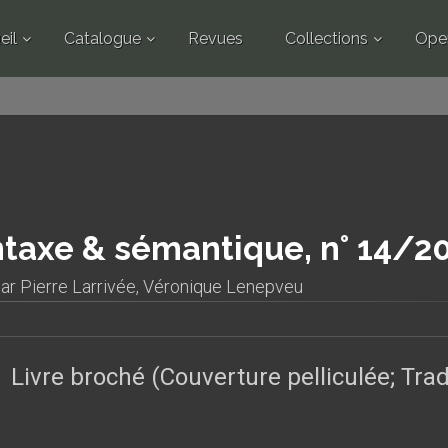
eil
Catalogue
Revues
Collections
Ope
taxe & sémantique, n° 14/2
par
Pierre Larrivée
,
Véronique Lenepveu
Livre broché (Couverture pelliculée; Tr