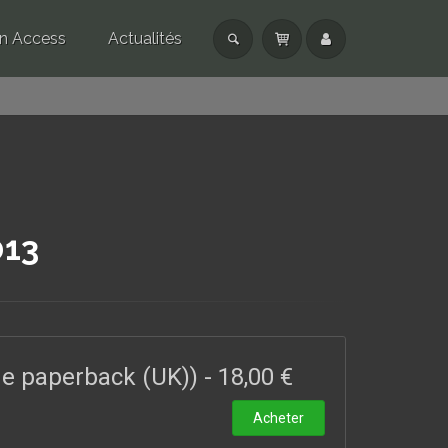
n Access
Actualités
013
ade paperback (UK))
-
18,00 €
Acheter