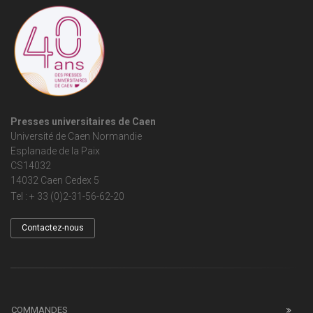
Presses universitaires de Caen
Université de Caen Normandie
Esplanade de la Paix
CS14032
14032 Caen Cedex 5
Tel : + 33 (0)2-31-56-62-20
Contactez-nous
COMMANDES