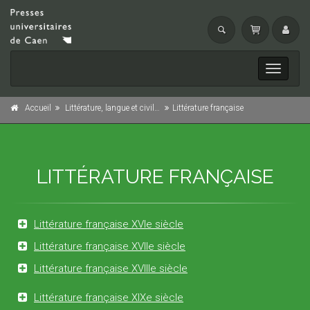
Toggle
navigati
Accueil
Littérature, langue et civilisation
Littérature française
LITTÉRATURE FRANÇAISE
Littérature française XVIe siècle
Littérature française XVIIe siècle
Littérature française XVIIIe siècle
Littérature française XIXe siècle