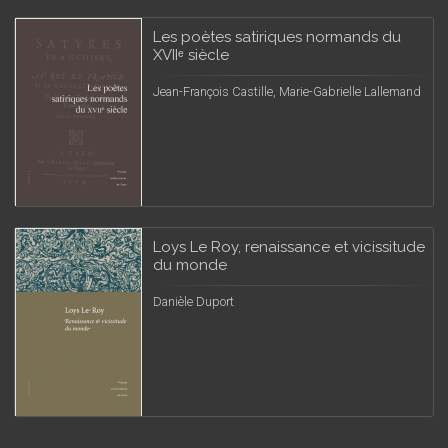
Les poètes satiriques normands du
XVIIᵉ siècle
Jean-François Castille, Marie-Gabrielle Lallemand
Loys Le Roy, renaissance et vicissitude
du monde
Danièle Duport