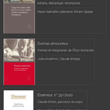
extraire, réemployer, recomposer
Marie-Gabrielle Lallemand, Miriam Speyer
Dumas amoureux
Formes et imaginaires de l'Éros dumasien
Julie Anselmini, Claude Schopp
Elseneur, n° 35/2020
Claude Simon, passions du corps