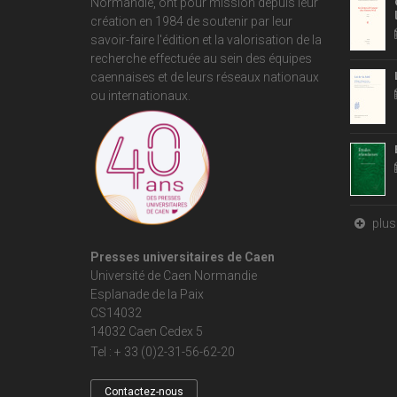
Normandie
, ont pour mission depuis leur
création en 1984 de soutenir par leur
savoir-faire l'édition et la valorisation de la
recherche effectuée au sein des équipes
caennaises et de leurs réseaux nationaux
ou internationaux.
plus 
Presses universitaires de Caen
Université de Caen Normandie
Esplanade de la Paix
CS14032
14032 Caen Cedex 5
Tel : + 33 (0)2-31-56-62-20
Contactez-nous