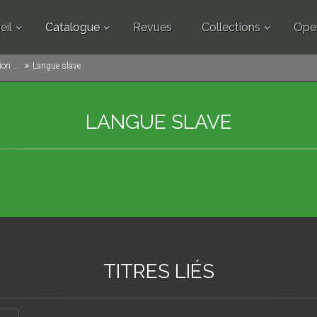
eil
Catalogue
Revues
Collections
Ope
angère
Langue slave
LANGUE SLAVE
TITRES LIÉS