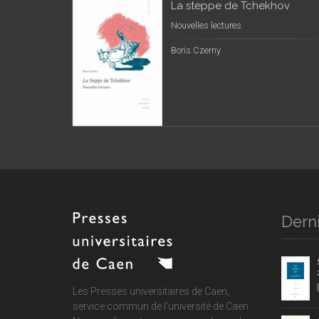
La steppe de Tchekhov
Nouvelles lectures
Boris Czerny
Derni
Les Presses universitaires de Caen,
service commun de
l'université de Caen