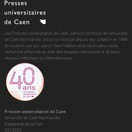
Les Presses universitaires de Caen, service commun de
l'université
de Caen Normandie
, ont pour mission depuis leur création en 1984
de soutenir par leur savoir-faire l'édition et la valorisation de la
recherche effectuée au sein des équipes caennaises et de leurs
réseaux nationaux ou internationaux.
Presses universitaires de Caen
Université de Caen Normandie
Esplanade de la Paix
CS14032