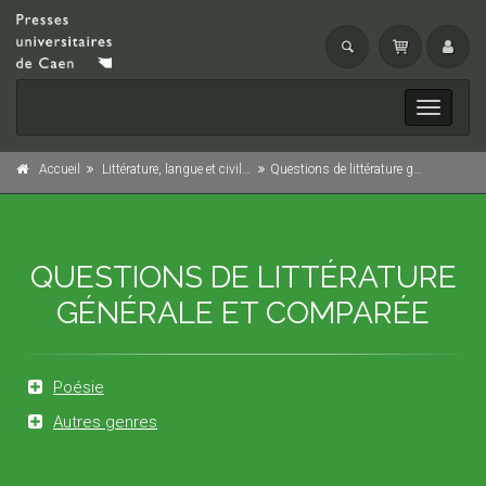
Toggle
navigati
Accueil
Littérature, langue et civilisation
Questions de littérature générale et comparée
QUESTIONS DE LITTÉRATURE
GÉNÉRALE ET COMPARÉE
Poésie
Autres genres