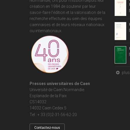
Normandie
, ont pour mission depuis leur
création en 1984 de soutenir par leur
savoir-faire l'édition et la valorisation de la
recherche effectuée au sein des équipes
caennaises et de leurs réseaux nationaux
ou internationaux.
plus 
Presses universitaires de Caen
Université de Caen Normandie
Esplanade de la Paix
CS14032
14032 Caen Cedex 5
Tel : + 33 (0)2-31-56-62-20
Contactez-nous