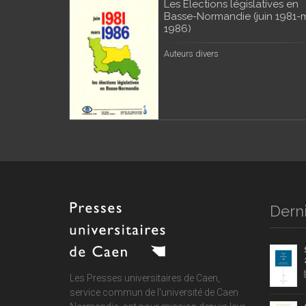
Les Élections législatives en
Basse-Normandie (juin 1981-
1986)
Auteurs divers
Derni
Les Presses universitaires de Caen,
service commun de
l'université de Caen