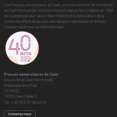
Les Presses universitaires de Caen, service commun de
l'université
de Caen Normandie
, ont pour mission depuis leur création en 1984
de soutenir par leur savoir-faire l'édition et la valorisation de la
recherche effectuée au sein des équipes caennaises et de leurs
réseaux nationaux ou internationaux.
Presses universitaires de Caen
Université de Caen Normandie
Esplanade de la Paix
CS14032
14032 Caen Cedex 5
Tel : + 33 (0)2-31-56-62-20
Contactez-nous