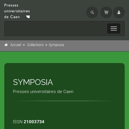
Toggle
navigati
Accueil
Collections
Symposia
SYMPOSIA
Presses universitaires de Caen
ISSN
21003734