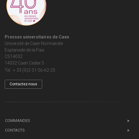
Presses universitaires de Caen
Université de Caen Normandie
Esplanade de la Paix
CS14032
14032 Caen Cedex 5
Tel : + 33 (0)2-31-56-62-20
Contactez-nous
COMMANDES
CONTACTS