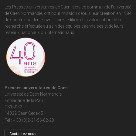
Les Presses universitaires de Caen, service commun de
l'université
de Caen Normandie
, ont pour mission depuis leur création en 1984
de soutenir par leur savoir-faire l'édition et la valorisation de la
recherche effectuée au sein des équipes caennaises et de leurs
réseaux nationaux ou internationaux.
Presses universitaires de Caen
Université de Caen Normandie
Esplanade de la Paix
CS14032
14032 Caen Cedex 5
Tel : + 33 (0)2-31-56-62-20
Contactez-nous