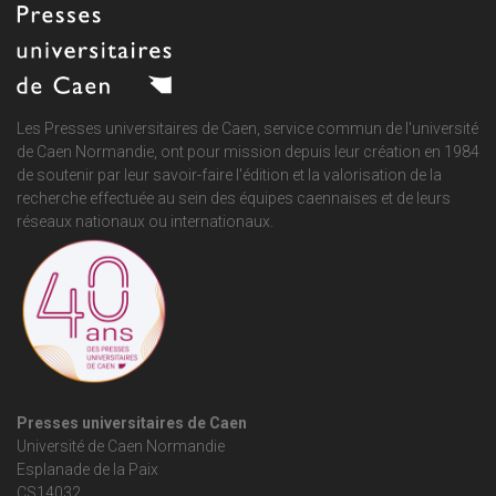
Les Presses universitaires de Caen, service commun de
l'université
de Caen Normandie
, ont pour mission depuis leur création en 1984
de soutenir par leur savoir-faire l'édition et la valorisation de la
recherche effectuée au sein des équipes caennaises et de leurs
réseaux nationaux ou internationaux.
Presses universitaires de Caen
Université de Caen Normandie
Esplanade de la Paix
CS14032