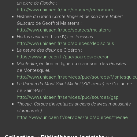
un clerc de Flandre
:
http://www.unicaen.fr/puc/sources/encomium
Histoire du Grand Comte Roger et de son frère Robert
Guiscard
de Geoffroi Malaterra :
http://www.unicaen.fr/puc/sources/malaterra
Hortus sanitatis
: Livre IV,
Les Poissons
:
http://www.unicaen.fr/puc/sources/depiscibus
La nature des dieux
de Cicéron :
https://www.unicaen.fr/puc/sources/ciceron
Montedite
, édition en ligne du manuscrit des
Pensées
de Montesquieu :
http://www.unicaen.fr/services/puc/sources/Montesquie
e
Le Roman du Mont Saint-Michel (XII
siècle)
de Guillaume
de Saint-Pair :
http://www.unicaen.fr/services/puc/sources/gsp
Thecae. Corpus d'inventaires anciens de livres manuscrits
et imprimés)
:
https://www.unicaen.fr/services/puc/sources/thecae