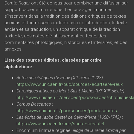
Comte Roger
ont été conçus pour combiner une diffusion sur
support papier et numérique. Les ouvrages imprimés
s'inscrivent dans la tradition des éditions critiques de textes
anciens et fournissent aux lecteurs une introduction, le texte
ancien et sa traduction, un apparat critique de la tradition
textuelle, des notes d'établissement du texte, des
commentaires philologiques, historiques et littéraires, et des
annexes.
Liste des sources éditées, classées par ordre
alphabétique :
e
Actes des évêques d'Évreux (XI
siècle-1223)
:
https://www.unicaen.fr/puc/sources/ecartae/evreux
e
e
Chroniques latines du Mont Saint-Michel (IX
-XII
siècle)
:
http://www.unicaen.fr/services/puc/sources/chroniquesla
Corpus Descartes
:
http://www.unicaen.fr/puc/sources/prodescartes
Les écrits de l'abbé Castel de Saint-Pierre (1658-1743)
:
https://www.unicaen.fr/puc/sources/castel
Encomium Emmae reginae,
éloge de la reine Emma par