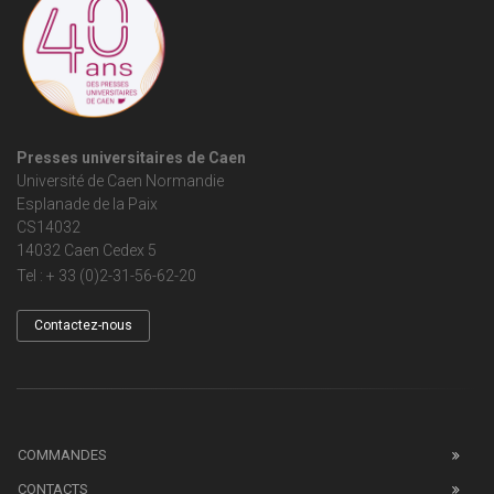
Presses universitaires de Caen
Université de Caen Normandie
Esplanade de la Paix
CS14032
14032 Caen Cedex 5
Tel : + 33 (0)2-31-56-62-20
Contactez-nous
COMMANDES
CONTACTS