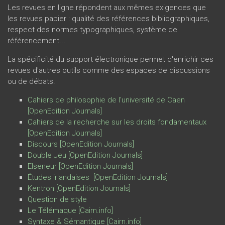
Les revues en ligne répondent aux mêmes exigences que
les revues papier : qualité des références bibliographiques,
respect des normes typographiques, système de
référencement...
La spécificité du support électronique permet d'enrichir ces
revues d'autres outils comme des espaces de discussions
ou de débats.
Cahiers de philosophie de l'université de Caen
[OpenEdition Journals
]
Cahiers de la recherche sur les droits fondamentaux
[OpenEdition Journals
]
Discours
[OpenEdition Journals
]
Double Jeu
[OpenEdition Journals
]
Elseneur
[OpenEdition Journals
]
Études irlandaises
[OpenEdition Journals
]
Kentron
[OpenEdition Journals
]
Question de style
Le Télémaque
[Cairn.info
]
Syntaxe & Sémantique
[Cairn.info
]