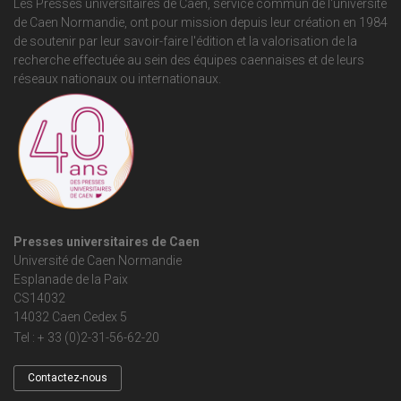
Les Presses universitaires de Caen, service commun de
l'université
de Caen Normandie
, ont pour mission depuis leur création en 1984
de soutenir par leur savoir-faire l'édition et la valorisation de la
recherche effectuée au sein des équipes caennaises et de leurs
réseaux nationaux ou internationaux.
Presses universitaires de Caen
Université de Caen Normandie
Esplanade de la Paix
CS14032
14032 Caen Cedex 5
Tel : + 33 (0)2-31-56-62-20
Contactez-nous