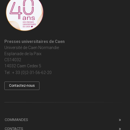
Presses universitaires de Caen
Université de Caen Normandie
Esplanade de la Paix
CS14032
14032 Caen Cedex 5
Tel : + 33 (0)2-31-56-62-20
Contactez-nous
COMMANDES
CONTACTS