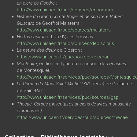
un clerc de Flandre
:
http://www.unicaen.fr/puc/sources/encomium
Histoire du Grand Comte Roger et de son frère Robert
Guiscard
de Geoffroi Malaterra :
http://www.unicaen.fr/puc/sources/malaterra
Hortus sanitatis
: Livre IV,
Les Poissons
:
http://www.unicaen.fr/puc/sources/depiscibus
La nature des dieux
de Cicéron :
https://www.unicaen.fr/puc/sources/ciceron
Montedite
, édition en ligne du manuscrit des
Pensées
de Montesquieu :
http://www.unicaen.fr/services/puc/sources/Montesquie
e
Le Roman du Mont Saint-Michel (XII
siècle)
de Guillaume
de Saint-Pair :
http://www.unicaen.fr/services/puc/sources/gsp
Thecae. Corpus d'inventaires anciens de livres manuscrits
et imprimés)
:
https://www.unicaen.fr/services/puc/sources/thecae