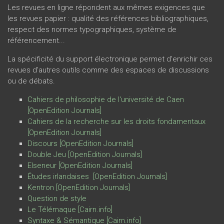
Les revues en ligne répondent aux mêmes exigences que
les revues papier : qualité des références bibliographiques,
respect des normes typographiques, système de
référencement...
La spécificité du support électronique permet d'enrichir ces
revues d'autres outils comme des espaces de discussions
ou de débats.
Cahiers de philosophie de l'université de Caen
[OpenEdition Journals
]
Cahiers de la recherche sur les droits fondamentaux
[OpenEdition Journals
]
Discours
[OpenEdition Journals
]
Double Jeu
[OpenEdition Journals
]
Elseneur
[OpenEdition Journals
]
Études irlandaises
[OpenEdition Journals
]
Kentron
[OpenEdition Journals
]
Question de style
Le Télémaque
[Cairn.info
]
Syntaxe & Sémantique
[Cairn.info
]