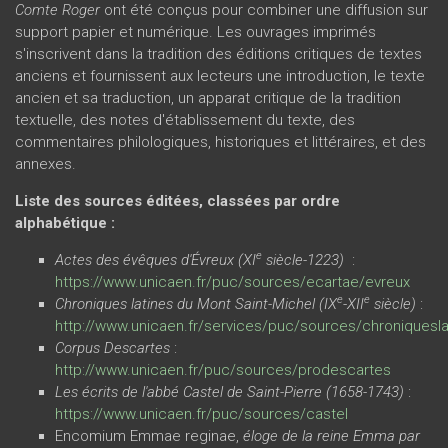
Comte Roger
ont été conçus pour combiner une diffusion sur
support papier et numérique. Les ouvrages imprimés
s'inscrivent dans la tradition des éditions critiques de textes
anciens et fournissent aux lecteurs une introduction, le texte
ancien et sa traduction, un apparat critique de la tradition
textuelle, des notes d'établissement du texte, des
commentaires philologiques, historiques et littéraires, et des
annexes.
Liste des sources éditées, classées par ordre
alphabétique :
e
Actes des évêques d'Évreux (XI
siècle-1223)
:
https://www.unicaen.fr/puc/sources/ecartae/evreux
e
e
Chroniques latines du Mont Saint-Michel (IX
-XII
siècle)
:
http://www.unicaen.fr/services/puc/sources/chroniquesla
Corpus Descartes
:
http://www.unicaen.fr/puc/sources/prodescartes
Les écrits de l'abbé Castel de Saint-Pierre (1658-1743)
:
https://www.unicaen.fr/puc/sources/castel
Encomium Emmae reginae,
éloge de la reine Emma par