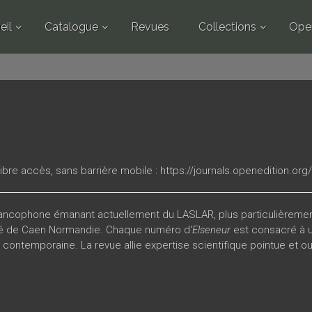
eil
Catalogue
Revues
Collections
Ope
libre accès, sans barrière mobile :
https://journals.openedition.or
rancophone émanant actuellement du LASLAR, plus particulièrement
té de Caen Normandie
. Chaque numéro d'
Elseneur
est consacré à u
contemporaine. La revue allie expertise scientifique pointue et o