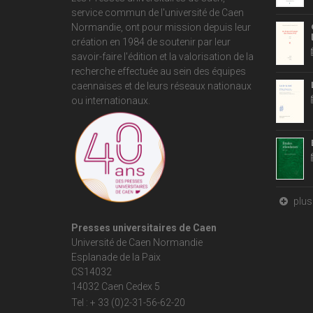
service commun de
l'université de Caen
Normandie
, ont pour mission depuis leur
création en 1984 de soutenir par leur
savoir-faire l'édition et la valorisation de la
recherche effectuée au sein des équipes
caennaises et de leurs réseaux nationaux
ou internationaux.
plus 
Presses universitaires de Caen
Université de Caen Normandie
Esplanade de la Paix
CS14032
14032 Caen Cedex 5
Tel : + 33 (0)2-31-56-62-20