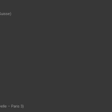
Suisse)
)
lle – Paris 3)