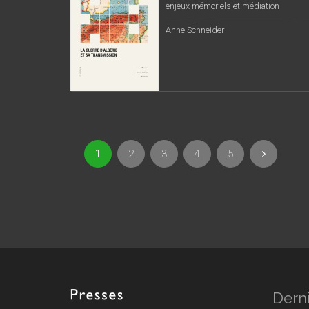
enjeux mémoriels et médiation
Anne Schneider
1
2
3
4
5
Derni