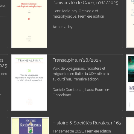
l'université de Caen, n°62/2025
ère,
Henri Maldiney. Ontologie et
métaphysique, Première édition
Adnen Jdey
es
Transalpina, n°28/2025
2025
Voix de voyageuses, reporters et
e des
migrantes en Italie du XIXᵉ siècle à
aujourd'hui, Première édition
Daniele Comberiati, Laura Fournier-
r
Finocchiaro
Histoire & Sociétés Rurales, n° 63
1er semestre 2025, Première édition