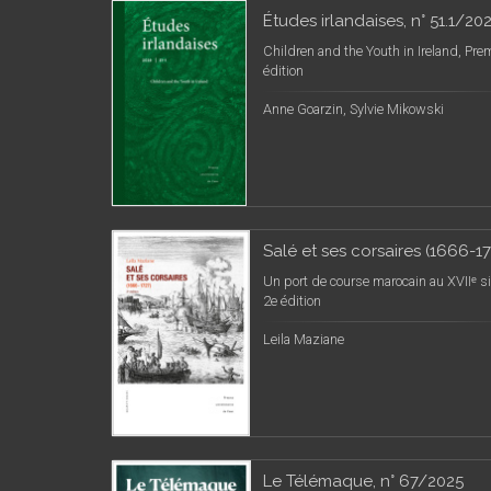
Études irlandaises, n° 51.1/20
Children and the Youth in Ireland, Pre
édition
Anne Goarzin, Sylvie Mikowski
Salé et ses corsaires (1666-1
Un port de course marocain au XVIIᵉ si
2e édition
Leila Maziane
Le Télémaque, n° 67/2025