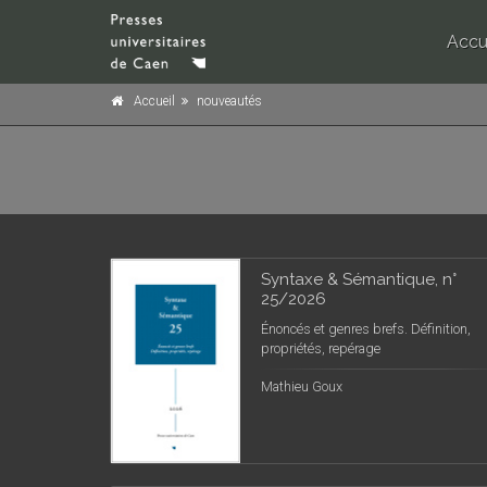
Accu
Accueil
nouveautés
Syntaxe & Sémantique, n°
25/2026
Énoncés et genres brefs. Définition,
propriétés, repérage
Mathieu Goux