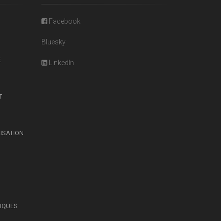
Facebook
Bluesky
E
LinkedIn
T
LISATION
SIQUES