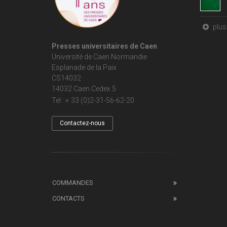
plus 
Presses universitaires de Caen
Université de Caen Normandie
Esplanade de la Paix
CS14032
14032 Caen Cedex 5
Tel : + 33 (0)2-31-56-62-20
Contactez-nous
COMMANDES
CONTACTS