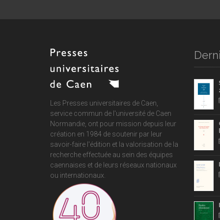
Derni
Les Presses universitaires de Caen,
service commun de
l'université de Caen
Normandie
, ont pour mission depuis leur
création en 1984 de soutenir par leur
savoir-faire l'édition et la valorisation de la
recherche effectuée au sein des équipes
caennaises et de leurs réseaux nationaux
ou internationaux.