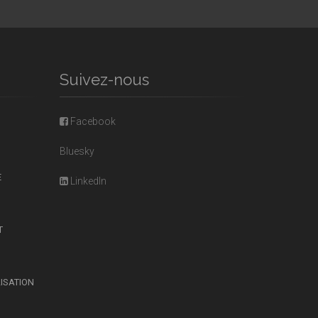
Suivez-nous
Facebook
Bluesky
E
LinkedIn
T
LISATION