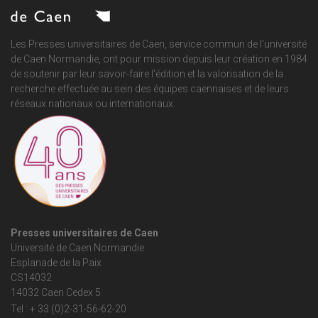
Les Presses universitaires de Caen, service commun de
l'université
de Caen Normandie
, ont pour mission depuis leur création en 1984
de soutenir par leur savoir-faire l'édition et la valorisation de la
recherche effectuée au sein des équipes caennaises et de leurs
réseaux nationaux ou internationaux.
Presses universitaires de Caen
Université de Caen Normandie
Esplanade de la Paix
CS14032
14032 Caen Cedex 5
Tel : + 33 (0)2-31-56-62-20