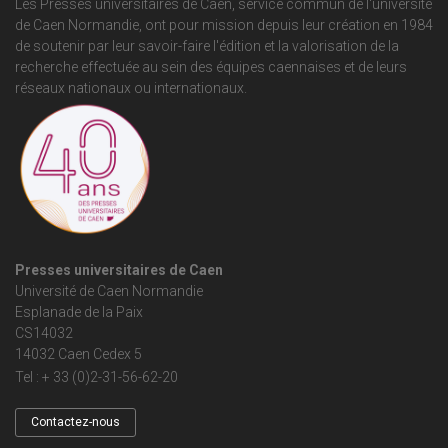
Les Presses universitaires de Caen, service commun de
l'université
de Caen Normandie
, ont pour mission depuis leur création en 1984
de soutenir par leur savoir-faire l'édition et la valorisation de la
recherche effectuée au sein des équipes caennaises et de leurs
réseaux nationaux ou internationaux.
Presses universitaires de Caen
Université de Caen Normandie
Esplanade de la Paix
CS14032
14032 Caen Cedex 5
Tel : + 33 (0)2-31-56-62-20
Contactez-nous