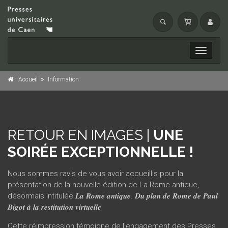
Toggle
navigati
Accueil
Information
RETOUR EN IMAGES |
UNE
SOIRÉE EXCEPTIONNELLE !
Nous sommes ravis de vous avoir accueillis pour la
présentation de la nouvelle édition de La Rome antique,
désormais intitulée 𝑳𝒂 𝑹𝒐𝒎𝒆 𝒂𝒏𝒕𝒊𝒒𝒖𝒆. 𝑫𝒖 𝒑𝒍𝒂𝒏 𝒅𝒆 𝑹𝒐𝒎𝒆 𝒅𝒆 𝑷𝒂𝒖𝒍
𝑩𝒊𝒈𝒐𝒕 𝒂̀ 𝒍𝒂 𝒓𝒆𝒔𝒕𝒊𝒕𝒖𝒕𝒊𝒐𝒏 𝒗𝒊𝒓𝒕𝒖𝒆𝒍𝒍𝒆
Cette réimpression témoigne de l'engagement des Presses