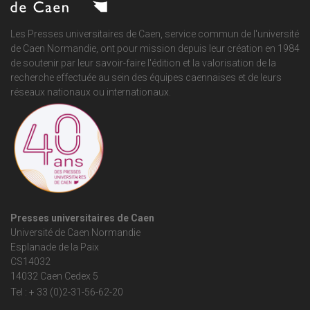
Les Presses universitaires de Caen, service commun de
l'université
de Caen Normandie
, ont pour mission depuis leur création en 1984
de soutenir par leur savoir-faire l'édition et la valorisation de la
recherche effectuée au sein des équipes caennaises et de leurs
réseaux nationaux ou internationaux.
Presses universitaires de Caen
Université de Caen Normandie
Esplanade de la Paix
CS14032
14032 Caen Cedex 5
Tel : + 33 (0)2-31-56-62-20